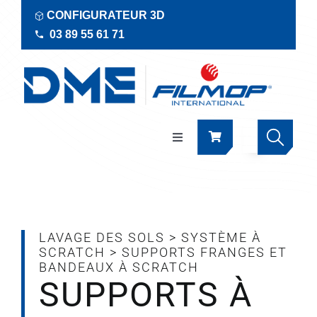
Passer
CONFIGURATEUR 3D
au
03 89 55 61 71
contenu
Navigation
à
bascule
Produits
Actualités
LAVAGE DES SOLS
>
SYSTÈME À
SCRATCH
>
SUPPORTS FRANGES ET
BANDEAUX À SCRATCH
Documentations
SUPPORTS À
RSE