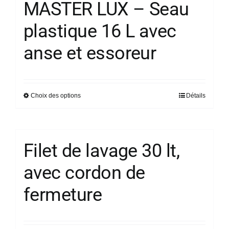
du
MASTER LUX – Seau
variations.
produit
plastique 16 L avec
Les
options
anse et essoreur
peuvent
être
choisies
sur
Choix des options
Détails
Ce
la
produit
page
a
du
plusieurs
Filet de lavage 30 lt,
produit
variations.
avec cordon de
Les
options
fermeture
peuvent
être
choisies