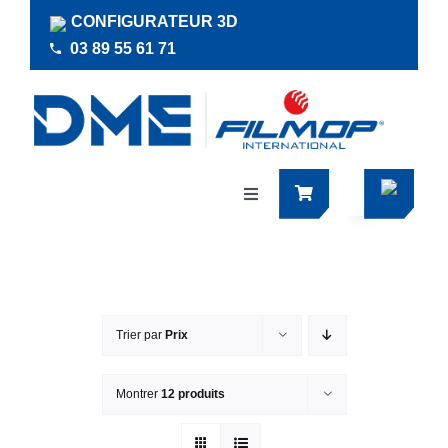
Passer
CONFIGURATEUR 3D
au
03 89 55 61 71
contenu
Navigation
à
bascule
Produits
Actualités
Trier par
Prix
Documentations
Montrer
12 produits
RSE