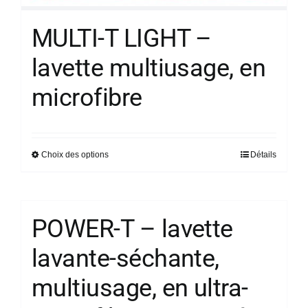
MULTI-T LIGHT –
lavette multiusage, en
microfibre
Choix des options
Détails
Ce
produit
a
plusieurs
POWER-T – lavette
variations.
lavante-séchante,
Les
options
multiusage, en ultra-
peuvent
être