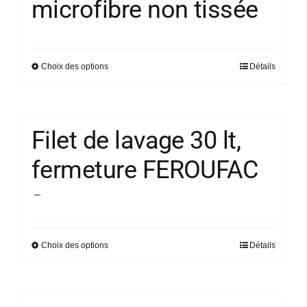
microfibre non tissée
choisies
sur
la
Choix des options
Détails
Ce
page
produit
du
a
produit
plusieurs
Filet de lavage 30 lt,
variations.
fermeture FEROUFAC
Les
options
Plage
–
peuvent
de
être
prix :
choisies
Choix des options
Détails
Ce
17,24 €
sur
produit
à
la
a
18,92 €
page
plusieurs