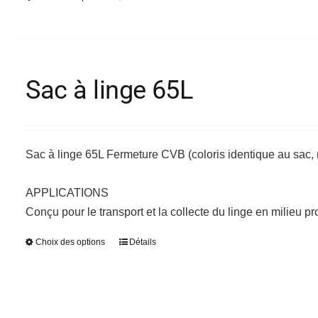
produit
produit
a
plusieurs
variations.
Sac à linge 65L
Les
options
peuvent
être
Sac à linge 65L Fermeture CVB (coloris identique au sac, 
choisies
sur
APPLICATIONS
la
Conçu pour le transport et la collecte du linge en milieu pr
page
Choix des options
Détails
Ce
du
produit
produit
a
plusieurs