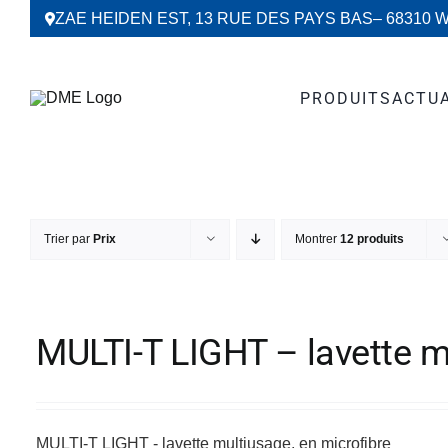
Passer
ZAE HEIDEN EST, 13 RUE DES PAYS BAS
– 68310 
au
contenu
PRODUITS
ACTU
Trier par
Prix
Montrer
12 produits
MULTI-T LIGHT – lavette m
MULTI-T LIGHT - lavette multiusage, en microfibre