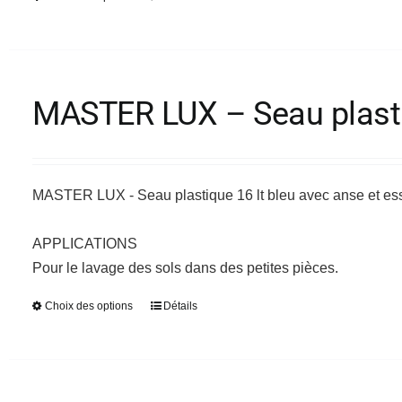
produit
produit
a
plusieurs
variations.
MASTER LUX – Seau plasti
Les
options
peuvent
être
MASTER LUX - Seau plastique 16 lt bleu avec anse et es
choisies
sur
APPLICATIONS
la
Pour le lavage des sols dans des petites pièces.
page
Choix des options
Détails
Ce
du
produit
produit
a
plusieurs