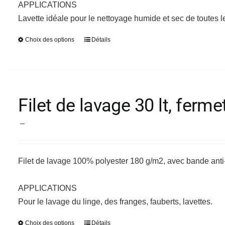
APPLICATIONS
page
Lavette idéale pour le nettoyage humide et sec de toutes le
du
produit
Choix des options
Détails
Ce
produit
a
plusieurs
variations.
Filet de lavage 30 lt, fer
Les
Plage
options
–
de
peuvent
prix :
être
Filet de lavage 100% polyester 180 g/m2, avec bande an
17,24 €
choisies
à
sur
APPLICATIONS
18,92 €
la
Pour le lavage du linge, des franges, fauberts, lavettes.
page
du
Choix des options
Détails
Ce