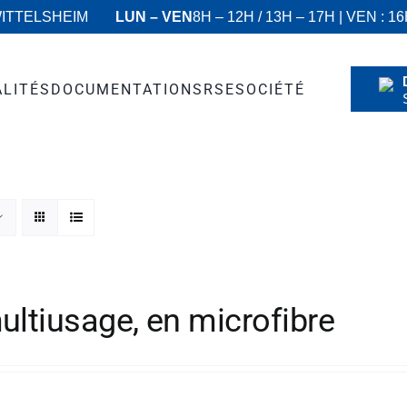
WITTELSHEIM
LUN – VEN
8H – 12H / 13H – 17H | VEN : 1
ALITÉS
DOCUMENTATIONS
RSE
SOCIÉTÉ
ultiusage, en microfibre