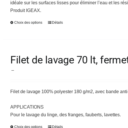
idéale sur les surfaces lisses pour éliminer l’eau et les rés
page
Produit IGEAX.
du
produit
Choix des options
Détails
Ce
produit
a
plusieurs
variations.
Filet de lavage 70 lt, fer
Les
Plage
options
–
de
peuvent
prix :
être
Filet de lavage 100% polyester 180 g/m2, avec bande an
25,30 €
choisies
à
sur
APPLICATIONS
28,08 €
la
Pour le lavage du linge, des franges, fauberts, lavettes.
page
du
Choix des options
Détails
Ce