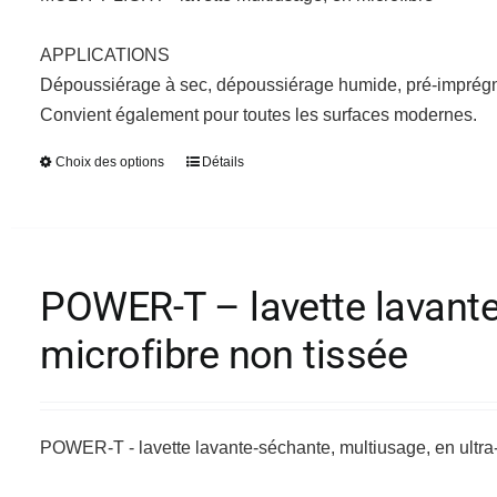
APPLICATIONS
Dépoussiérage à sec, dépoussiérage humide, pré-imprégna
Convient également pour toutes les surfaces modernes.
Choix des options
Détails
Ce
produit
a
plusieurs
variations.
POWER-T – lavette lavante-
Les
microfibre non tissée
options
peuvent
être
choisies
POWER-T - lavette lavante-séchante, multiusage, en ultra-
sur
la