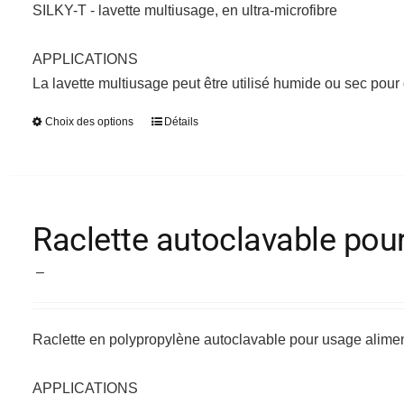
être
SILKY-T - lavette multiusage, en ultra-microfibre
choisies
sur
APPLICATIONS
la
La lavette multiusage peut être utilisé humide ou sec pour
page
Choix des options
Détails
Ce
du
produit
produit
a
plusieurs
variations.
Raclette autoclavable pou
Les
Plage
options
–
de
peuvent
prix :
être
Raclette en polypropylène autoclavable pour usage alim
23,40 €
choisies
à
sur
APPLICATIONS
32,38 €
la