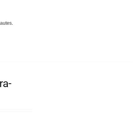
autes.
ra-