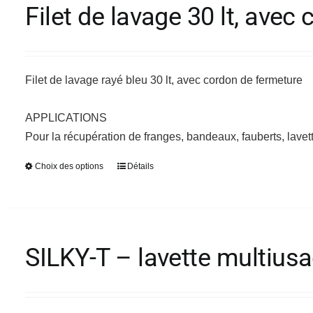
variations.
Filet de lavage 30 lt, avec
Les
options
peuvent
être
Filet de lavage rayé bleu 30 lt, avec cordon de fermeture
choisies
sur
APPLICATIONS
la
Pour la récupération de franges, bandeaux, fauberts, lavett
page
Choix des options
Détails
Ce
du
produit
produit
a
plusieurs
variations.
SILKY-T – lavette multiusa
Les
options
peuvent