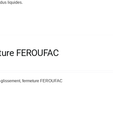
idus liquides.
meture FEROUFAC
ti-glissement, fermeture FEROUFAC