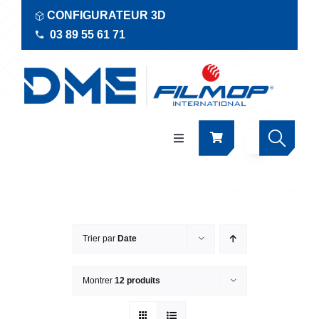
Passer
CONFIGURATEUR 3D
au
03 89 55 61 71
contenu
Navigation
à
bascule
Produits
Actualités
Trier par
Date
Documentations
Montrer
12 produits
RSE