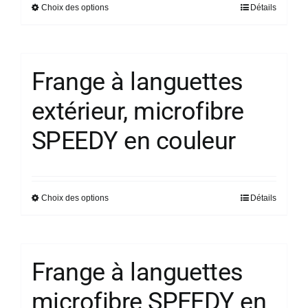
Choix des options
Détails
Ce
choisies
produit
sur
a
la
plusieurs
page
Frange à languettes
variations.
du
extérieur, microfibre
Les
produit
options
SPEEDY en couleur
peuvent
être
choisies
sur
Choix des options
Détails
Ce
la
produit
page
a
du
plusieurs
Frange à languettes
produit
variations.
microfibre SPEEDY en
Les