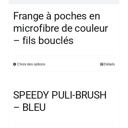
Frange à poches en
microfibre de couleur
– fils bouclés
Choix des options
Détails
Ce
produit
a
plusieurs
SPEEDY PULI-BRUSH
variations.
– BLEU
Les
options
peuvent
être