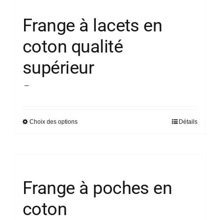
plusieurs
du
variations.
produit
Frange à lacets en
Les
coton qualité
options
peuvent
supérieur
être
choisies
Plage
–
sur
de
la
prix :
page
Choix des options
Détails
Ce
14,58 €
du
produit
à
produit
a
23,84 €
plusieurs
variations.
Frange à poches en
Les
coton
options
peuvent