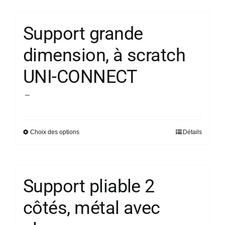
page
du
Support grande
produit
dimension, à scratch
UNI-CONNECT
Plage
–
de
prix :
Choix des options
Détails
Ce
44,44 €
produit
à
a
55,60 €
plusieurs
Support pliable 2
variations.
côtés, métal avec
Les
options