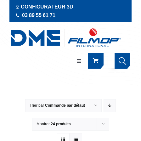
Passer
CONFIGURATEUR 3D
au
03 89 55 61 71
contenu
Navigation
à
bascule
Produits
Actualités
Trier par
Commande par défaut
Documentations
Montrer
24 produits
RSE