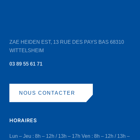
être
choisies
sur
la
page
ZAE HEIDEN EST, 13 RUE DES PAYS BAS
68310
du
WITTELSHEIM
produit
03 89 55 61 71
NOUS CONTACTER
HORAIRES
Lun – Jeu : 8h – 12h / 13h – 17h
Ven : 8h – 12h / 13h –